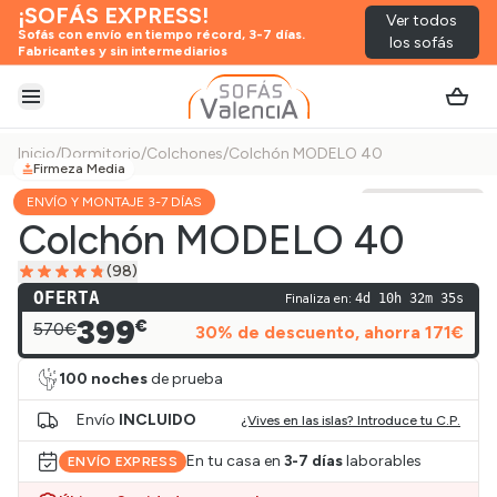
¡SOFÁS EXPRESS!
Ver todos
Sofás con envío en tiempo récord, 3-7 días.
los sofás
Fabricantes y sin intermediarios
Abrir menú
Inicio
/
Dormitorio
/
Colchones
/
Colchón MODELO 40
Firmeza Media
ENVÍO Y MONTAJE 3-7 DÍAS
Ver vídeo
Colchón MODELO 40
(
98
)
OFERTA
Finaliza en:
4d 10h 32m 35s
399
€
570€
30
% de descuento
, ahorra
171
€
100 noches
de prueba
Envío
INCLUIDO
¿Vives en las islas? Introduce tu C.P.
En tu casa en
3-7 días
laborables
ENVÍO EXPRESS