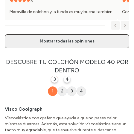
5
Maravilla de colchon y la funda es muy buena tambien
Compr
Mostrar todas las opiniones
DESCUBRE TU
COLCHÓN MODELO 40
POR
DENTRO
3
1
4
2
1
2
3
4
Visco Coolgraph
Viscoelástica con grafeno que ayuda a que no pases calor
mientras duermes. Además, esta solución viscoelástica tiene un
tacto muy agradable, que te envuelve durante el descanso.