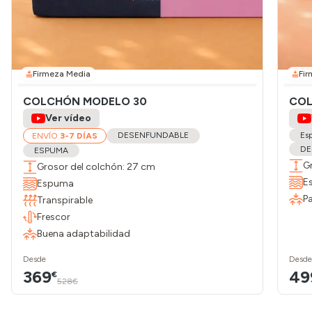
Firmeza Media
Fir
COLCHÓN MODELO 30
COL
Ver vídeo
DESENFUNDABLE
Esp
ENVÍO
3-7 DÍAS
DE
ESPUMA
G
Grosor del colchón: 27 cm
E
Espuma
Pa
Transpirable
Frescor
Buena adaptabilidad
Desde
Desde
369
49
€
528€