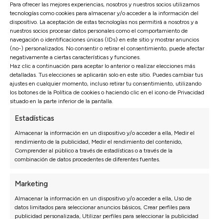
Para ofrecer las mejores experiencias, nosotros y nuestros socios utilizamos
tecnologías como cookies para almacenar y/o acceder a la información del
dispositivo. La aceptación de estas tecnologías nos permitirá a nosotros y a
nuestros socios procesar datos personales como el comportamiento de
navegación o identificaciones únicas (IDs) en este sitio y mostrar anuncios
Opiniones de nuestros clientes
(no-) personalizados. No consentir o retirar el consentimiento, puede afectar
negativamente a ciertas características y funciones.
Haz clic a continuación para aceptar lo anterior o realizar elecciones más
detalladas. Tus elecciones se aplicarán solo en este sitio. Puedes cambiar tus
Sofás Valencia
ajustes en cualquier momento, incluso retirar tu consentimiento, utilizando
4,6
los botones de la Política de cookies o haciendo clic en el icono de Privacidad
situado en la parte inferior de la pantalla.
Basado en
3128
opiniones
Ver más opiniones
Estadísticas
Almacenar la información en un dispositivo y/o acceder a ella, Medir el
rendimiento de la publicidad, Medir el rendimiento del contenido,
Paula M.
Mart
Comprender al público a través de estadísticas o a través de la
27/07/2026
combinación de datos procedentes de diferentes fuentes.
La atencion fue muy buena, nos resolvieron dudas
Comp
de medidas, telas y financiación.
la w
Marketing
Almacenar la información en un dispositivo y/o acceder a ella, Uso de
datos limitados para seleccionar anuncios básicos, Crear perfiles para
publicidad personalizada, Utilizar perfiles para seleccionar la publicidad