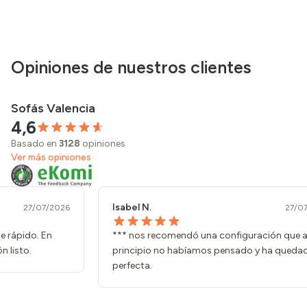
Opiniones de nuestros clientes
Sofás Valencia
4,6
Basado en
3128
opiniones
Ver más opiniones
Isabel N.
Paul
27/07/2026
*** nos recomendó una configuración que al
La a
principio no habíamos pensado y ha quedado
de m
perfecta.