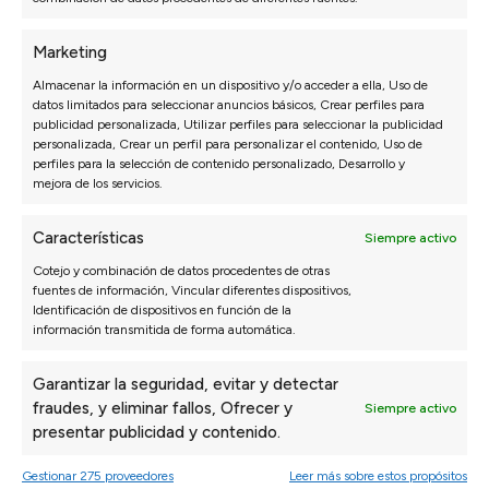
COLCHONES
DESENFUNDABLES
Todos nuestros colchones tienen fundas
Marketing
desenfundables y lavables que te ayudan a
Almacenar la información en un dispositivo y/o acceder a ella, Uso de
proteger el colchón de ácaros y bacterias.
datos limitados para seleccionar anuncios básicos, Crear perfiles para
publicidad personalizada, Utilizar perfiles para seleccionar la publicidad
personalizada, Crear un perfil para personalizar el contenido, Uso de
perfiles para la selección de contenido personalizado, Desarrollo y
mejora de los servicios.
Características
Siempre activo
OTROS PRODUCTOS
Cotejo y combinación de datos procedentes de otras
fuentes de información, Vincular diferentes dispositivos,
DESCANSO
Identificación de dispositivos en función de la
información transmitida de forma automática.
Garantizar la seguridad, evitar y detectar
fraudes, y eliminar fallos, Ofrecer y
Siempre activo
presentar publicidad y contenido.
Gestionar 275 proveedores
Leer más sobre estos propósitos