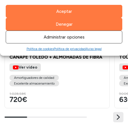
Aceptar
Denegar
Administrar opciones
Política de cookies
Política de privacidad
Aviso legal
PACK AHORRO COLCHÓN MODELO 40 +
PAC
CANAPÉ TOLEDO + ALMOHADAS DE FIBRA
TOL
Ver vídeo
Amortiguadores de calidad
Am
Excelente almacenamiento
Ex
1.028,58€
900
720€
6