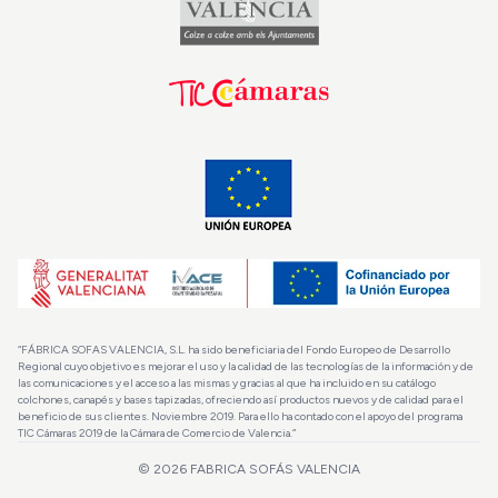
“FÁBRICA SOFAS VALENCIA, S.L. ha sido beneficiaria del Fondo Europeo de Desarrollo
Regional cuyo objetivo es mejorar el uso y la calidad de las tecnologías de la información y de
las comunicaciones y el acceso a las mismas y gracias al que ha incluido en su catálogo
colchones, canapés y bases tapizadas, ofreciendo así productos nuevos y de calidad para el
beneficio de sus clientes. Noviembre 2019. Para ello ha contado con el apoyo del programa
TIC Cámaras 2019 de la Cámara de Comercio de Valencia.”
© 2026
FABRICA SOFÁS VALENCIA