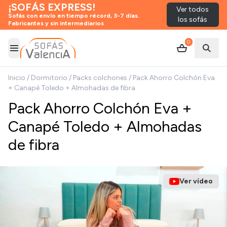
¡SOFÁS EXPRESS!
Ver todos
Sofás con envío en tiempo récord, 3-7 días.
los sofás
Fabricantes y sin intermediarios
0
Abrir menú
Abrir
Inicio
/
Dormitorio
/
Packs colchones
/
Pack Ahorro Colchón Eva
+ Canapé Toledo + Almohadas de fibra
Pack Ahorro Colchón Eva +
Canapé Toledo + Almohadas
de fibra
Ver vídeo