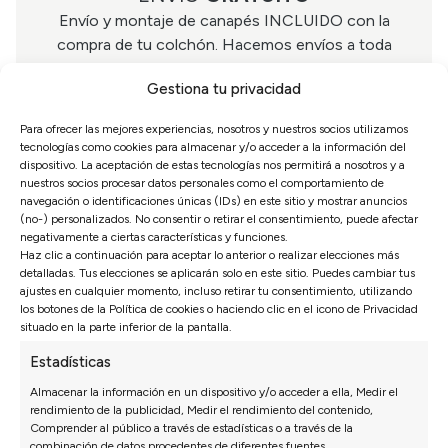
Envío y montaje de canapés INCLUIDO con la
compra de tu colchón. Hacemos envíos a toda
España en un plazo de 3 a 7 días.
Gestiona tu privacidad
Para ofrecer las mejores experiencias, nosotros y nuestros socios utilizamos
tecnologías como cookies para almacenar y/o acceder a la información del
dispositivo. La aceptación de estas tecnologías nos permitirá a nosotros y a
nuestros socios procesar datos personales como el comportamiento de
navegación o identificaciones únicas (IDs) en este sitio y mostrar anuncios
FACILIDAD
DE PAGO
(no-) personalizados. No consentir o retirar el consentimiento, puede afectar
negativamente a ciertas características y funciones.
¡Te facilitamos el pago! Paga ahora el 30% y
Haz clic a continuación para aceptar lo anterior o realizar elecciones más
completa el resto cuando recibas el colchón en
detalladas. Tus elecciones se aplicarán solo en este sitio. Puedes cambiar tus
tu casa. También puedes financiarlo sin intereses
ajustes en cualquier momento, incluso retirar tu consentimiento, utilizando
los botones de la Política de cookies o haciendo clic en el icono de Privacidad
hasta en 12 meses.
situado en la parte inferior de la pantalla.
Estadísticas
Almacenar la información en un dispositivo y/o acceder a ella, Medir el
rendimiento de la publicidad, Medir el rendimiento del contenido,
Comprender al público a través de estadísticas o a través de la
combinación de datos procedentes de diferentes fuentes.