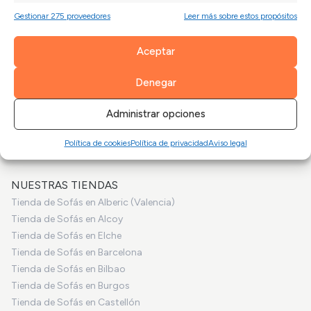
Sofás Express en Valencia
Gestionar 275 proveedores
Leer más sobre estos propósitos
Aceptar
SOFAVALENCIA.COM
Inicio
Empresa
Denegar
Sofás a medida
Blog
Administrar opciones
Tus fotos
Vídeo consejos
¿Tienes dudas?
Financiación
Política de cookies
Política de privacidad
Aviso legal
Plan tranquilidad
NUESTRAS TIENDAS
Tienda de Sofás en Alberic (Valencia)
Tienda de Sofás en Alcoy
Tienda de Sofás en Elche
Tienda de Sofás en Barcelona
Tienda de Sofás en Bilbao
Tienda de Sofás en Burgos
Tienda de Sofás en Castellón