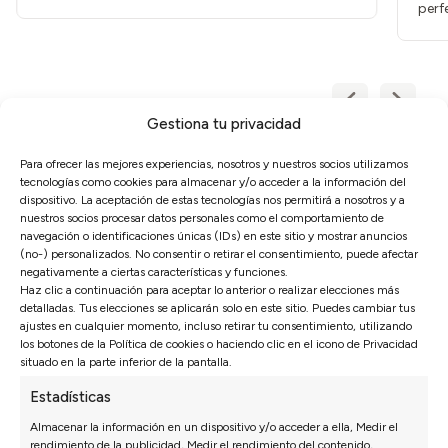
perf
Gestiona tu privacidad
Para ofrecer las mejores experiencias, nosotros y nuestros socios utilizamos
tecnologías como cookies para almacenar y/o acceder a la información del
dispositivo. La aceptación de estas tecnologías nos permitirá a nosotros y a
SOFÁS
DORMITORIO
nuestros socios procesar datos personales como el comportamiento de
Sofás 3 Plazas a Medida
Packs ahorro
navegación o identificaciones únicas (IDs) en este sitio y mostrar anuncios
Sofás Chaise Longue
Colchones
(no-) personalizados. No consentir o retirar el consentimiento, puede afectar
negativamente a ciertas características y funciones.
Sofás Modulares
Canapés y Somieres
Haz clic a continuación para aceptar lo anterior o realizar elecciones más
Sillones
Almohadas
detalladas. Tus elecciones se aplicarán solo en este sitio. Puedes cambiar tus
Sofás Cama
Cabeceros de cama
ajustes en cualquier momento, incluso retirar tu consentimiento, utilizando
los botones de la Política de cookies o haciendo clic en el icono de Privacidad
Sofás Rinconera
Mesitas de noche
situado en la parte inferior de la pantalla.
Sofás Relax
Configurador dormitorio
Sofás Hostelería
Estadísticas
Configurador de sofás
Almacenar la información en un dispositivo y/o acceder a ella, Medir el
rendimiento de la publicidad, Medir el rendimiento del contenido,