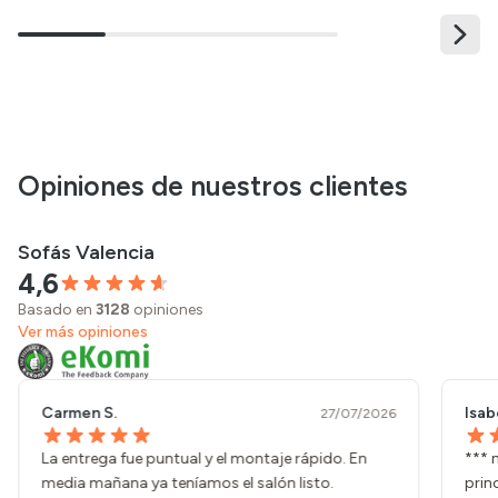
Opiniones de nuestros clientes
Sofás Valencia
4,6
Basado en
3128
opiniones
Ver más opiniones
Carmen S.
Isab
27/07/2026
La entrega fue puntual y el montaje rápido. En
*** 
media mañana ya teníamos el salón listo.
prin