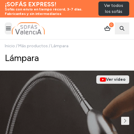
¡SOFÁS EXPRESS!
Ver todos
Sofás con envío en tiempo récord, 3-7 días.
los sofás
Fabricantes y sin intermediarios
0
Abrir menú
Abrir
Inicio
/
Más productos
/
Lámpara
Lámpara
Ver vídeo