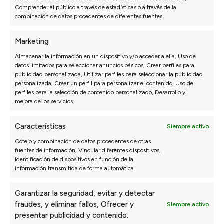
Comprender al público a través de estadísticas o a través de la
MUEBLE HOGAR
PRODUCTOS PARA
combinación de datos procedentes de diferentes fuentes.
SOFÁS
Mesas de comedor
Mesas de centro
Telas por metros
Marketing
Mesa auxiliar
Fundas sofá
Almacenar la información en un dispositivo y/o acceder a ella, Uso de
Sillas
Cojines
datos limitados para seleccionar anuncios básicos, Crear perfiles para
Decoración
Patas para sofás
publicidad personalizada, Utilizar perfiles para seleccionar la publicidad
personalizada, Crear un perfil para personalizar el contenido, Uso de
Puffs
Productos de limpieza
perfiles para la selección de contenido personalizado, Desarrollo y
Sofás para perros
Limpiezas de sofás
mejora de los servicios.
SOFÁS EN OFERTA
SOFÁS EXPRESS
Características
Siempre activo
Outlet Sofás
Sofás Express
Cotejo y combinación de datos procedentes de otras
Sofás en oferta
Sofás 2/3 plazas Express
fuentes de información, Vincular diferentes dispositivos,
Identificación de dispositivos en función de la
Sofás baratos
Sofás Chaise Longue Express
información transmitida de forma automática.
Sofás 2/3 plazas baratos
Sillones Express
Sofá Chaise Longue barato
Sofás Cama Express
Garantizar la seguridad, evitar y detectar
Sillón barato
Sofás Rinconera Express
fraudes, y eliminar fallos, Ofrecer y
Siempre activo
Sofá cama barato
Sofás Relax Express
presentar publicidad y contenido.
Sofás rinconera baratos
Sofás de Piel Express