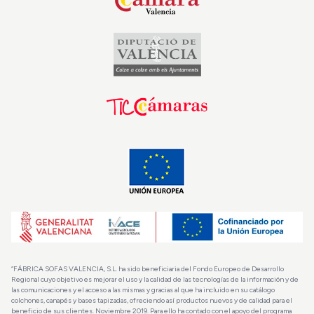
“FÁBRICA SOFAS VALENCIA, S.L. ha sido beneficiaria del Fondo Europeo de Desarrollo
Regional cuyo objetivo es mejorar el uso y la calidad de las tecnologías de la información y de
las comunicaciones y el acceso a las mismas y gracias al que ha incluido en su catálogo
colchones, canapés y bases tapizadas, ofreciendo así productos nuevos y de calidad para el
beneficio de sus clientes. Noviembre 2019. Para ello ha contado con el apoyo del programa