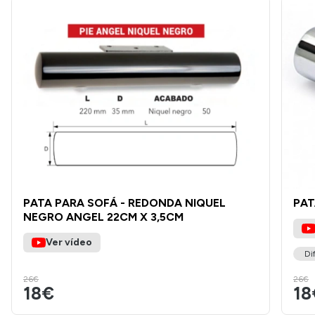
PATA PARA SOFÁ - REDONDA NIQUEL
PAT
NEGRO ANGEL 22CM X 3,5CM
Ver vídeo
Di
26€
26€
18€
18