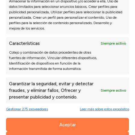
Almacenar la información en un dispositivo y/o acceder a ella, Uso de
datos limitados para seleccionar anuncios básicos, Crear perfiles para
publicidad personalizada, Utilizar perfiles para seleccionar la publicidad
personalizada, Crear un perfil para personalizar el contenido, Uso de
perfiles para la selección de contenido personalizado, Desarrollo y
mejora de los servicios.
Características
Siempre activo
Opiniones de nuestros clientes
Cotejo y combinación de datos procedentes de otras
fuentes de información, Vincular diferentes dispositivos,
Identificación de dispositivos en función de la
Sofás Valencia
información transmitida de forma automática.
4,6
Garantizar la seguridad, evitar y detectar
Basado en
3128
opiniones
Ver más opiniones
fraudes, y eliminar fallos, Ofrecer y
Siempre activo
presentar publicidad y contenido.
Gestionar 275 proveedores
Leer más sobre estos propósitos
Isabel N.
Paul
27/07/2026
*** nos recomendó una configuración que al
La a
Aceptar
principio no habíamos pensado y ha quedado
de m