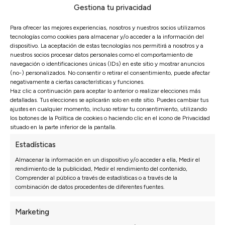
Gestiona tu privacidad
Para ofrecer las mejores experiencias, nosotros y nuestros socios utilizamos
tecnologías como cookies para almacenar y/o acceder a la información del
dispositivo. La aceptación de estas tecnologías nos permitirá a nosotros y a
nuestros socios procesar datos personales como el comportamiento de
navegación o identificaciones únicas (IDs) en este sitio y mostrar anuncios
(no-) personalizados. No consentir o retirar el consentimiento, puede afectar
negativamente a ciertas características y funciones.
Álvaro Murillo
Haz clic a continuación para aceptar lo anterior o realizar elecciones más
detalladas. Tus elecciones se aplicarán solo en este sitio. Puedes cambiar tus
ajustes en cualquier momento, incluso retirar tu consentimiento, utilizando
CEO de Sofás Valencia
los botones de la Política de cookies o haciendo clic en el icono de Privacidad
Soy Álvaro Murillo experto en sofás y colchones y
situado en la parte inferior de la pantalla.
CEO de Sofás Valencia. Con muchos años de
Estadísticas
experiencia en el sector he dedicado mi carrera a la
Almacenar la información en un dispositivo y/o acceder a ella, Medir el
innovación y la excelencia en la industria de los
rendimiento de la publicidad, Medir el rendimiento del contenido,
sofás. El objetivo siempre ha sido y es ofrecer
Comprender al público a través de estadísticas o a través de la
productos de altísima calidad, personalizados y
combinación de datos procedentes de diferentes fuentes.
accesibles para todo el mundo, asegurando el
máximo confort y durabilidad para nuestros
Marketing
clientes.