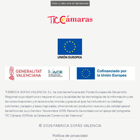
“FÁBRICA SOFAS VALENCIA, S.L. ha sido beneficiaria del Fondo Europeo de Desarrollo
Regional cuyo objetivo es mejorar el uso y la calidad de las tecnologías de la información y de
las comunicaciones y el acceso a las mismas y gracias al que ha incluido en su catálogo
colchones, canapés y bases tapizadas, ofreciendo así productos nuevos y de calidad para el
beneficio de sus clientes. Noviembre 2019. Para ello ha contado con el apoyo del programa
TIC Cámaras 2019 de la Cámara de Comercio de Valencia.”
© 2026
FABRICA SOFÁS VALENCIA
Política de privacidad