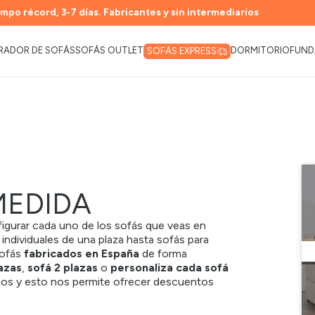
mpo récord, 3-7 días. Fabricantes y sin intermediarios
RADOR DE SOFÁS
SOFÁS OUTLET
DORMITORIO
FUND
SOFÁS EXPRESS
MEDIDA
gurar cada uno de los sofás que veas en
 individuales de
una plaza
hasta sofás para
sofás
fabricados en España
de forma
lazas
,
sofá 2 plazas
o
personaliza cada sofá
os y esto nos permite ofrecer
descuentos