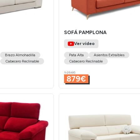
SOFÁ PAMPLONA
Ver vídeo
Brazo Almohadilla
Pata Alta
Asientos Extraíbles
Cabecero Reclinable
Cabecero Reclinable
1.256€
879€