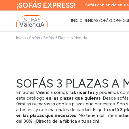
¡SOFÁS EXPRESS!
Sofás con envío en tie
INICIO
TIENDAS
SOFÁS
CONFIGU
Inicio
/
Sofás
/
Sofás 3 Plazas a Medida
SOFÁS 3 PLAZAS A 
En Sofás Valencia somos
fabricantes
y podemos confi
este catálogo
en las plazas que quieras
. Desde sofás
familias numerosas
con las plazas que necesites. Son 
artesanal y con materiales de calidad.
Elige tu
sofá 3 p
en las plazas que necesites
.
No tenemos intermediari
del 30%. ¡Directo de la fábrica a tu salón!