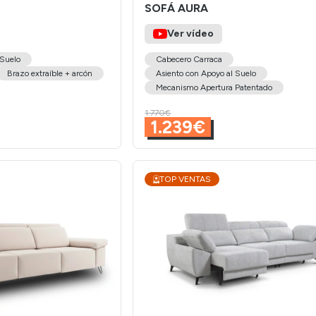
SOFÁ AURA
Ver vídeo
 Suelo
Cabecero Carraca
Brazo extraíble + arcón
Asiento con Apoyo al Suelo
Mecanismo Apertura Patentado
1.770€
1.239€
TOP VENTAS