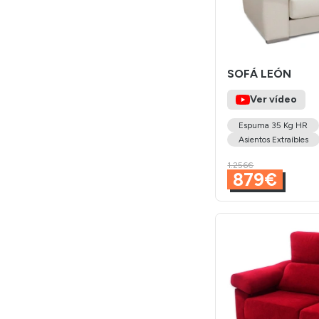
SOFÁ LEÓN
Ver vídeo
Espuma 35 Kg HR
Asientos Extraíbles
1.256€
879€