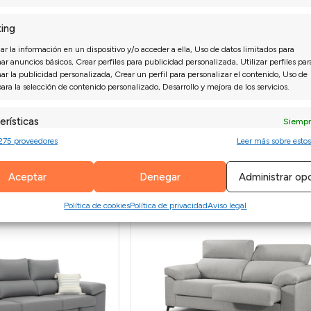
ing
r la información en un dispositivo y/o acceder a ella, Uso de datos limitados para
US
ar anuncios básicos, Crear perfiles para publicidad personalizada, Utilizar perfiles par
nar la publicidad personalizada, Crear un perfil para personalizar el contenido, Uso de
para la selección de contenido personalizado, Desarrollo y mejora de los servicios.
o al suelo
erísticas
Siempr
Cabecero Reclinable
275 proveedores
Leer más sobre estos
 combinación de datos procedentes de otras fuentes de información,
diferentes dispositivos, Identificación de dispositivos en función de la
ión transmitida de forma automática.
Aceptar
Denegar
Administrar op
izar la seguridad, evitar y detectar fraudes, y eliminar
Política de cookies
Política de privacidad
Aviso legal
Siempr
, Ofrecer y presentar publicidad y contenido.