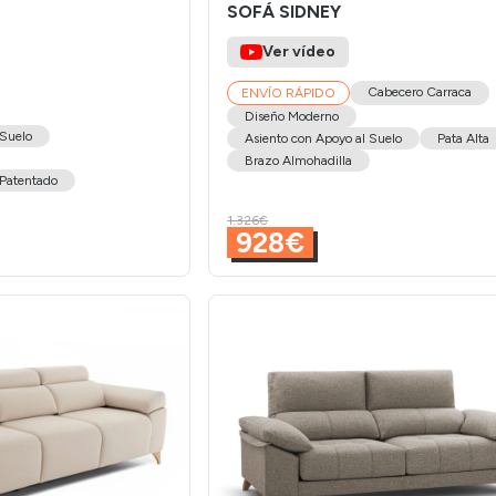
SOFÁ SIDNEY
Ver vídeo
Cabecero Carraca
ENVÍO RÁPIDO
Diseño Moderno
 Suelo
Asiento con Apoyo al Suelo
Pata Alta
Brazo Almohadilla
Patentado
1.326€
928€