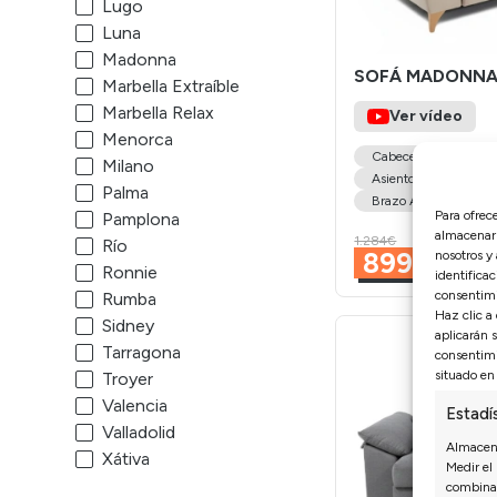
Lugo
Luna
Madonna
SOFÁ MADONN
Marbella Extraíble
Marbella Relax
Ver vídeo
Menorca
Cabecero Carraca
Milano
Asiento con Apoyo al
Palma
Brazo Almohadilla
Para ofrec
Pamplona
almacenar 
1.284€
Río
899€
nosotros y
Ronnie
identificac
consentimi
Rumba
Haz clic a
Sidney
aplicarán 
Tarragona
consentimi
situado en 
Troyer
Valencia
Estadí
Valladolid
Almacena
Xátiva
Medir el
combinac