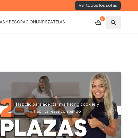
Ver todos los sofás
0
AS Y DECORACIÓN
LIMPIEZA
TELAS
Abrir busca
Haz clic para aceptar márketing cookies y
habilitar este contenido