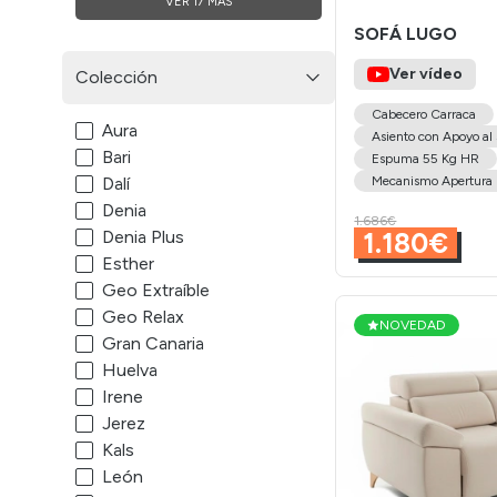
VER 17 MÁS
SOFÁ LUGO
Ver vídeo
Colección
Cabecero Carraca
Aura
Asiento con Apoyo al
Bari
Espuma 55 Kg HR
Mecanismo Apertura 
Dalí
Denia
1.686€
1.180€
Denia Plus
Esther
Geo Extraíble
Geo Relax
NOVEDAD
Gran Canaria
Huelva
Irene
Jerez
Kals
León