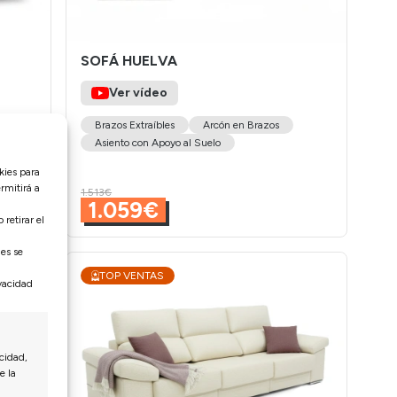
SOFÁ HUELVA
Ver vídeo
Brazos Extraíbles
Arcón en Brazos
Asiento con Apoyo al Suelo
kies para
rmitirá a
1.513€
1.059€
retirar el
nes se
TOP VENTAS
ivacidad
cidad,
e la