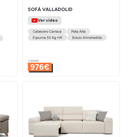
SOFÁ VALLADOLID
Ver vídeo
Cabecero Carraca
Pata Alta
Espuma 55 Kg HR
Brazo Almohadilla
1.394€
976€