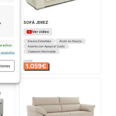
SOFÁ JEREZ
a
Ver vídeo
Brazos Extraíbles
Arcón en Brazos
e activo
Asiento con Apoyo al Suelo
Cabecero Reclinable
 propósitos
1.513€
1.059€
ciones
e activo