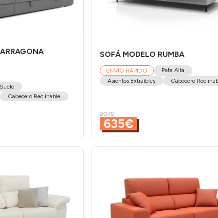
TARRAGONA
SOFÁ MODELO RUMBA
Pata Alta
ENVÍO RÁPIDO
Asientos Extraíbles
Cabecero Reclinab
 Suelo
Cabecero Reclinable
907€
635€