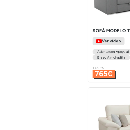
SOFÁ MODELO 
Ver vídeo
Asiento con Apoyo al
Brazo Almohadilla
1.093€
765€