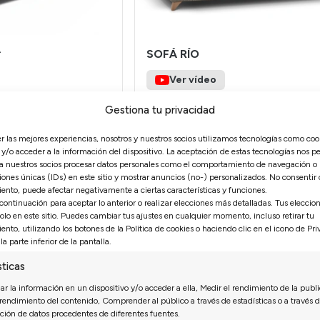
A
SOFÁ RÍO
Ver vídeo
Diseño Moderno
Pata Alta
ENVÍO RÁPIDO
Gestiona tu privacidad
 Suelo
Pata Alta
Brazo Almohadilla
er las mejores experiencias, nosotros y nuestros socios utilizamos tecnologías como coo
y/o acceder a la información del dispositivo. La aceptación de estas tecnologías nos pe
973€
681€
 a nuestros socios procesar datos personales como el comportamiento de navegación o
iones únicas (IDs) en este sitio y mostrar anuncios (no-) personalizados. No consentir o 
ento, puede afectar negativamente a ciertas características y funciones.
 continuación para aceptar lo anterior o realizar elecciones más detalladas. Tus eleccio
solo en este sitio. Puedes cambiar tus ajustes en cualquier momento, incluso retirar tu
ento, utilizando los botones de la Política de cookies o haciendo clic en el icono de Pr
la parte inferior de la pantalla.
sticas
r la información en un dispositivo y/o acceder a ella, Medir el rendimiento de la publi
 rendimiento del contenido, Comprender al público a través de estadísticas o a través d
ión de datos procedentes de diferentes fuentes.