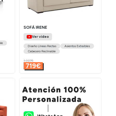
SOFÁ IRENE
Ver vídeo
le
Diseño Líneas Rectas
Asientos Extraíbles
Cabecero Reclinable
1.027€
719€