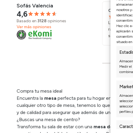
Sofás Valencia
almacenar 
nosotros y
Laura G.
Carmen S.
27/07/2026
4,6
identificac
Basado en
3128
opiniones
consentimi
Buena variedad de sofás y muchas telas
La entrega f
Haz clic a
Ver más opiniones
para elegir. Nos costó decidir, pero por
rápido. En m
aplicarán 
eso mismo salimos contentos.
salón listo.
consentimi
situado en 
Estadí
Almacena
Medir el
combinac
Market
Compra tu mesa ideal
Almacena
Encuentra la
mesa
perfecta para tu hogar entre nuest
seleccion
cualquier otro tipo de mesa, tenemos lo que necesitas 
seleccio
y de calidad para asegurar que además de una buena im
perfiles 
¿Buscas una mesa de centro?
Transforma tu sala de estar con una
mesa de centro
Caract
d