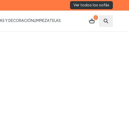
Ver todos los sofás
0
AS Y DECORACIÓN
LIMPIEZA
TELAS
Abrir busca