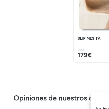
SLIP MESITA
255€
179€
Opiniones de nuestros client
Para ofrec