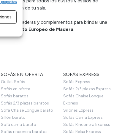
ias opciones para todos los gustos y estilos de
 propósitos
e atención de tu sala.
ciones
s mejores maderas y complementos para brindar una
Reglamento Europeo de Madera
.
e activo
SOFÁS EN OFERTA
SOFÁS EXPRESS
Outlet Sofás
Sofás Express
Sofás en oferta
Sofás 2/3 plazas Express
Sofás baratos
Sofás Chaise Longue
Sofás 2/3 plazas baratos
Express
Sofá Chaise Longue barato
Sillones Express
Sillón barato
Sofás Cama Express
Sofá cama barato
Sofás Rinconera Express
Sofás rinconera baratos
Sofás Relax Express