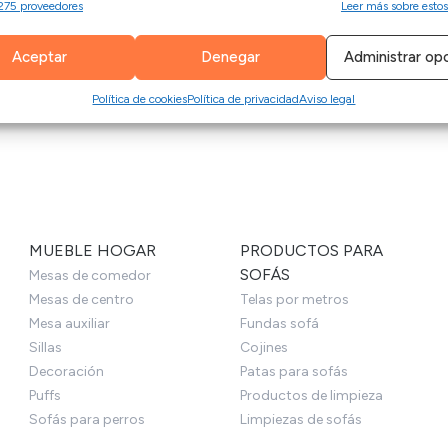
ños minimalistas hasta piezas más ornamentadas. Elige entre var
275 proveedores
Leer más sobre estos
 combinación de datos procedentes de otras fuentes de información,
 de estar con una mesa de centro que se convierta en el punto d
diferentes dispositivos, Identificación de dispositivos en función de la
ión transmitida de forma automática.
Aceptar
Denegar
Administrar op
l
con materiales que aseguran la calidad de cada pieza. Con la
izar la seguridad, evitar y detectar fraudes, y eliminar
 que mejor se adapte a tus necesidades. Además cumplen con el
Política de cookies
Política de privacidad
Aviso legal
Siempr
, Ofrecer y presentar publicidad y contenido.
MUEBLE HOGAR
PRODUCTOS PARA
SOFÁS
Mesas de comedor
Mesas de centro
Telas por metros
Mesa auxiliar
Fundas sofá
Sillas
Cojines
Decoración
Patas para sofás
Puffs
Productos de limpieza
Sofás para perros
Limpiezas de sofás