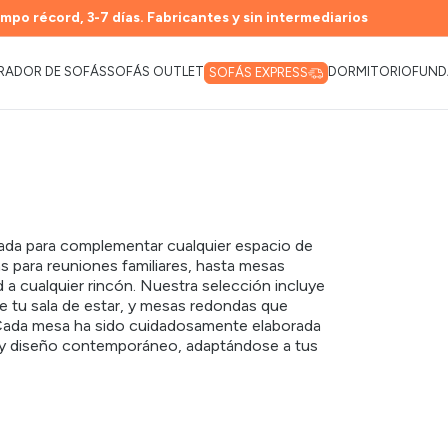
mpo récord, 3-7 días. Fabricantes y sin intermediarios
RADOR DE SOFÁS
SOFÁS OUTLET
DORMITORIO
FUND
SOFÁS EXPRESS
ada para complementar cualquier espacio de
 para reuniones familiares, hasta mesas
d a cualquier rincón. Nuestra selección incluye
e tu sala de estar, y mesas redondas que
Cada mesa ha sido cuidadosamente elaborada
ad y diseño contemporáneo, adaptándose a tus