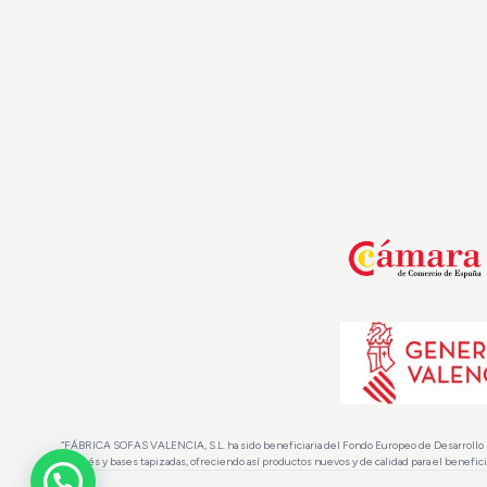
“FÁBRICA SOFAS VALENCIA, S.L. ha sido beneficiaria del Fondo Europeo de Desarrollo Regio
canapés y bases tapizadas, ofreciendo así productos nuevos y de calidad para el benefic