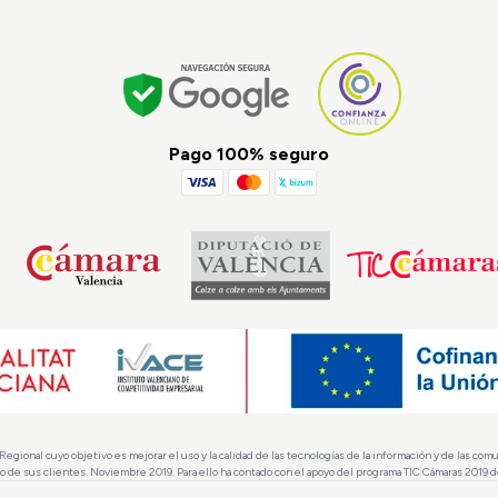
Pago 100% seguro
nal cuyo objetivo es mejorar el uso y la calidad de las tecnologías de la información y de las comuni
io de sus clientes. Noviembre 2019. Para ello ha contado con el apoyo del programa TIC Cámaras 2019 d