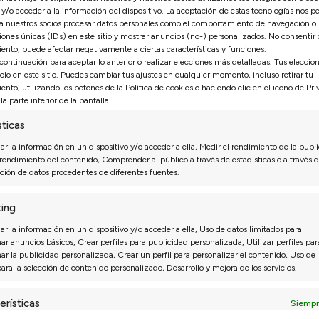
y/o acceder a la información del dispositivo. La aceptación de estas tecnologías nos pe
 a nuestros socios procesar datos personales como el comportamiento de navegación o
Isabel N.
27/07/2026
27
iones únicas (IDs) en este sitio y mostrar anuncios (no-) personalizados. No consentir o 
ento, puede afectar negativamente a ciertas características y funciones.
ue puntual y el montaje
*** nos recomendó una configu
 continuación para aceptar lo anterior o realizar elecciones más detalladas. Tus eleccio
edia mañana ya teníamos el
que al principio no habíamos pe
solo en este sitio. Puedes cambiar tus ajustes en cualquier momento, incluso retirar tu
ha quedado perfecta.
ento, utilizando los botones de la Política de cookies o haciendo clic en el icono de Pr
la parte inferior de la pantalla.
sticas
r la información en un dispositivo y/o acceder a ella, Medir el rendimiento de la publi
 rendimiento del contenido, Comprender al público a través de estadísticas o a través d
ión de datos procedentes de diferentes fuentes.
ing
r la información en un dispositivo y/o acceder a ella, Uso de datos limitados para
ra selección de opciones. Ya sea que busques una
mesa de co
ar anuncios básicos, Crear perfiles para publicidad personalizada, Utilizar perfiles par
para complementar tu estilo y decoración. Nuestras mesas se a
nar la publicidad personalizada, Crear un perfil para personalizar el contenido, Uso de
agen, también tengan una gran resistencia. Encuentra la opción
para la selección de contenido personalizado, Desarrollo y mejora de los servicios.
erísticas
e calidad de nuestra colección. Nuestras mesas de centro están
Siempr