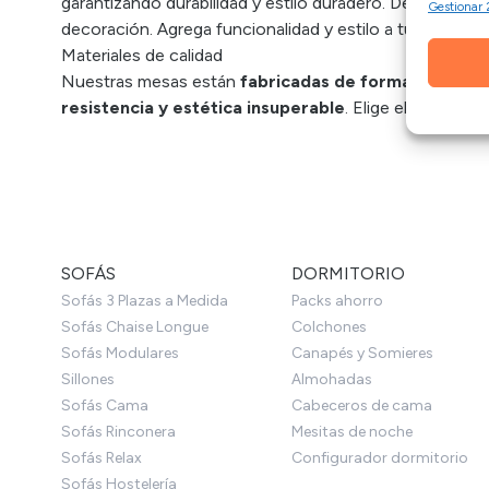
garantizando durabilidad y estilo duradero. Desde dise
Gestionar 
Cotejo y
decoración. Agrega funcionalidad y estilo a tu espacio
Vincular 
informac
Materiales de calidad
Nuestras mesas están
fabricadas de forma artesana
Garant
resistencia y estética insuperable
. Elige el tamaño
fallos
SOFÁS
DORMITORIO
Sofás 3 Plazas a Medida
Packs ahorro
Sofás Chaise Longue
Colchones
Sofás Modulares
Canapés y Somieres
Sillones
Almohadas
Sofás Cama
Cabeceros de cama
Sofás Rinconera
Mesitas de noche
Sofás Relax
Configurador dormitorio
Sofás Hostelería