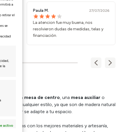
rmitirá a
Paula M.
Ma
/07/2026
27/07/2026
retirar el
ración
La atencion fue muy buena, nos
Co
nes se
nsado y
resolvieron dudas de medidas, telas y
vi
financiación.
ivacidad
cidad,
e la
medor
, una
mesa de centro
, una
mesa auxiliar
o
a
daptan a cualquier estilo, ya que son de madera natural
 que mejor se adapte a tu espacio.
 fabricadas con los mejores materiales y artesanía,
e activo