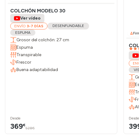
COLCHÓN MODELO 30
Ver vídeo
DESENFUNDABLE
ENVÍO
3-7 DÍAS
ESPUMA
Fir
Grosor del colchón: 27 cm
COL
Espuma
Transpirable
Frescor
EN
Buena adaptabilidad
VI
G
E
T
F
A
Desde
Desde
369
39
€
528€