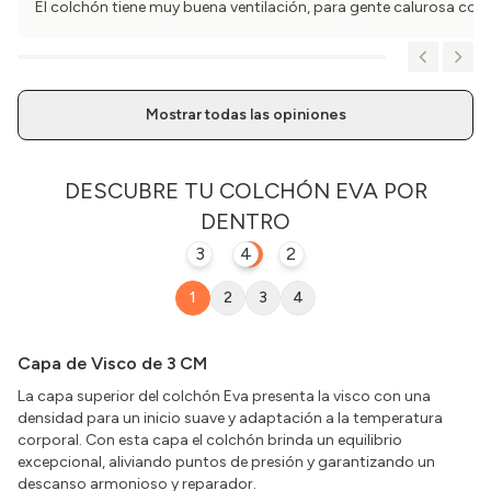
El colchón tiene muy buena ventilación, para gente calurosa com
Mostrar todas las opiniones
DESCUBRE TU
COLCHÓN EVA
POR
DENTRO
3
4
1
2
1
2
3
4
Capa de Visco de 3 CM
La capa superior del colchón Eva presenta la visco con una
densidad para un inicio suave y adaptación a la temperatura
corporal. Con esta capa el colchón brinda un equilibrio
excepcional, aliviando puntos de presión y garantizando un
descanso armonioso y reparador.