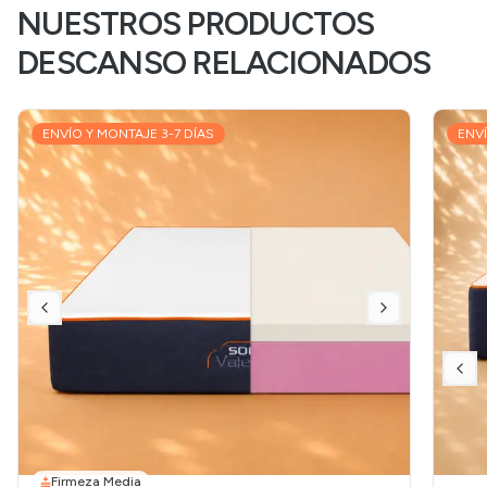
NUESTROS PRODUCTOS
DESCANSO RELACIONADOS
ENVÍO Y MONTAJE 3-7 DÍAS
ENVÍ
Firmeza Media