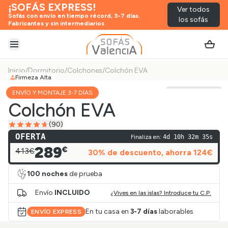
¡SOFÁS EXPRESS!
Ver todos
Sofás con envío en tiempo récord, 3-7 días.
los sofás
Fabricantes y sin intermediarios
Abrir menú
Inicio
/
Dormitorio
/
Colchones
/
Colchón EVA
Firmeza Alta
ENVÍO Y MONTAJE 3-7 DÍAS
Ver vídeo
Colchón EVA
(
90
)
OFERTA
Finaliza en:
4d 10h 32m 35s
289
€
413€
30
% de descuento
, ahorra
124
€
100 noches
de prueba
Envío
INCLUIDO
¿Vives en las islas? Introduce tu C.P.
En tu casa en
3-7 días
laborables
ENVÍO EXPRESS