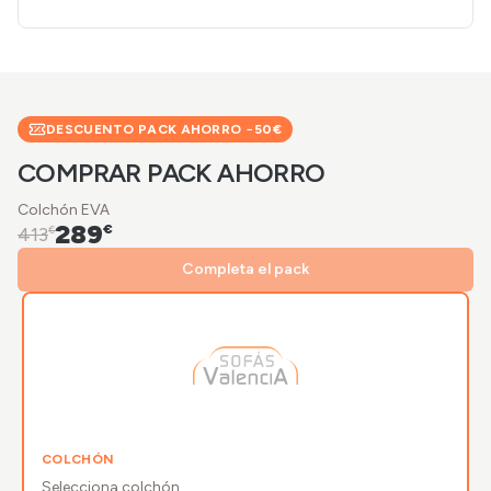
DESCUENTO PACK AHORRO −
50
€
COMPRAR PACK AHORRO
Colchón EVA
289
€
413
€
Completa el pack
COLCHÓN
Selecciona
colchón