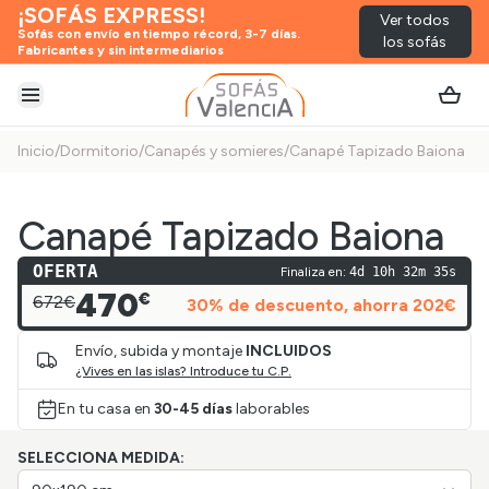
¡SOFÁS EXPRESS!
Ver todos
Sofás con envío en tiempo récord, 3-7 días.
los sofás
Fabricantes y sin intermediarios
Abrir menú
Inicio
/
Dormitorio
/
Canapés y somieres
/
Canapé Tapizado Baiona
Canapé Tapizado Baiona
OFERTA
Finaliza en:
4d 10h 32m 35s
470
€
672€
30
% de descuento
, ahorra
202
€
Envío, subida y montaje
INCLUIDOS
¿Vives en las islas? Introduce tu C.P.
En tu casa en
30-45 días
laborables
SELECCIONA MEDIDA: