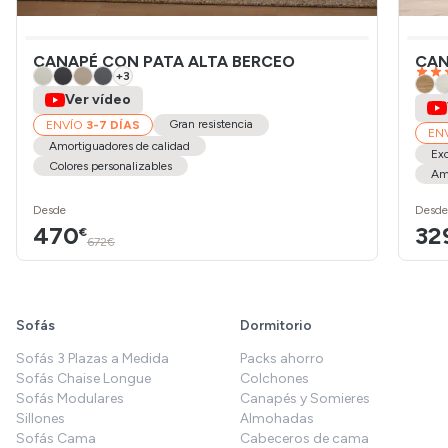
CANAPÉ CON PATA ALTA BERCEO
CAN
+
3
Ver vídeo
Gran resistencia
ENVÍO
3-7 DÍAS
EN
Amortiguadores de calidad
Ex
Colores personalizables
Amo
Desde
Desde
470
32
€
672€
Sofás
Dormitorio
Sofás 3 Plazas a Medida
Packs ahorro
Sofás Chaise Longue
Colchones
Sofás Modulares
Canapés y Somieres
Sillones
Almohadas
Sofás Cama
Cabeceros de cama