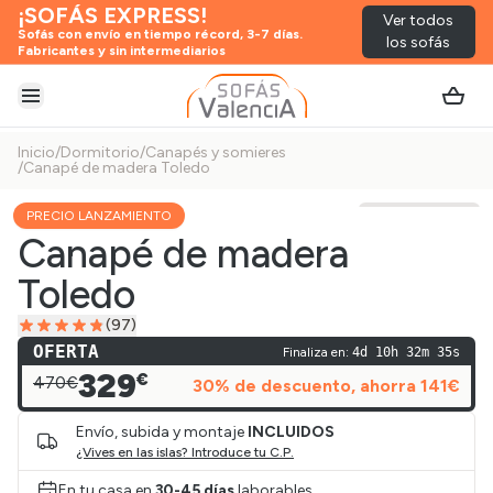
¡SOFÁS EXPRESS!
Ver todos
Sofás con envío en tiempo récord, 3-7 días.
los sofás
Fabricantes y sin intermediarios
Abrir menú
Inicio
/
Dormitorio
/
Canapés y somieres
/
Canapé de madera Toledo
PRECIO LANZAMIENTO
Ver vídeo
Canapé de madera
Toledo
(
97
)
OFERTA
Finaliza en:
4d 10h 32m 35s
329
€
470€
30
% de descuento
, ahorra
141
€
Envío, subida y montaje
INCLUIDOS
¿Vives en las islas? Introduce tu C.P.
En tu casa en
30-45 días
laborables