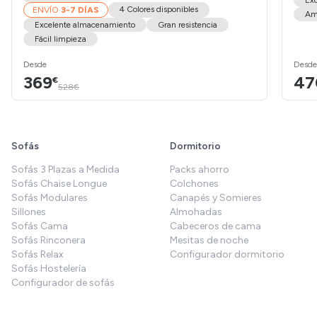
Ex
4 Colores disponibles
ENVÍO
3-7 DÍAS
Amo
Excelente almacenamiento
Gran resistencia
Fácil limpieza
Desde
Desde
369
47
€
528€
Sofás
Dormitorio
Sofás 3 Plazas a Medida
Packs ahorro
Sofás Chaise Longue
Colchones
Sofás Modulares
Canapés y Somieres
Sillones
Almohadas
Sofás Cama
Cabeceros de cama
Sofás Rinconera
Mesitas de noche
Sofás Relax
Configurador dormitorio
Sofás Hostelería
Configurador de sofás