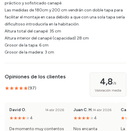
práctico y sofisticado canapé.
Las medidas de 180cm y 200 cm vendrán con doble tapa para
facilitar el montaje en casa debido a que con una sola tapa sería
dificultoso introducirla en la habitación.
Altura total del canapé: 35 cm
Altura interior del canapé (capacidad) 28 cm
Grosor de la tapa: 6 cm
Grosor de la madera: 3 cm
Opiniones de los clientes
4,8
/5
(
97
)
Valoración media
David O.
Juan C. H.
Carlo
14 abr 2026
14 abr 2026
4
4
De momento muy contentos
Nos encanta
La ap