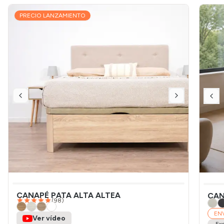
PRECIO LANZAMIENTO
CANAPÉ PATA ALTA ALTEA
CAN
(
98
)
EN
Ver vídeo