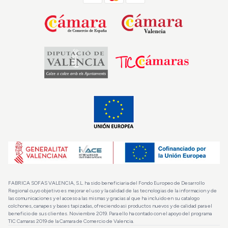
FABRICA SOFAS VALENCIA, S.L. ha sido beneficiaria del Fondo Europeo de Desarrollo
Regional cuyo objetivo es mejorar el uso y la calidad de las tecnologias de la informacion y de
las comunicaciones y el acceso a las mismas y gracias al que ha incluido en su catalogo
colchones, canapes y bases tapizadas, ofreciendo asi productos nuevos y de calidad para el
beneficio de sus clientes. Noviembre 2019. Para ello ha contado con el apoyo del programa
TIC Camaras 2019 de la Camara de Comercio de Valencia.