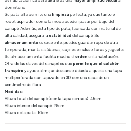
de habitación. La pata alta le da una
mayor amplitud visual
al
dormitorio.
Su pata alta permite una
limpieza
perfecta, ya que tanto el
robot aspirador como la mopa pueden pasar por bajo del
canapé. Además, esta tipo de pata, fabricada con material de
alta calidad, asegura la
estabilidad
del canapé. Su
almacenamiento
es excelente, puedes guardar ropa de otra
temporada, mantas, sábanas, cojines e incluso libros y juguetes.
Su almacenamiento facilita mucho el
orden
en la habitación.
Otra de las claves del canapé es que
permite que el colchón
transpire
y ayude al mejor descanso debido a que es una tapa
multiperforada con tapizado en 3D con una capa de un
centímetro de fibra.
Medidas:
Altura total del canapé (con la tapa cerrada): 45cm
Altura interior del canapé: 26cm
Altura de la pata: 10cm