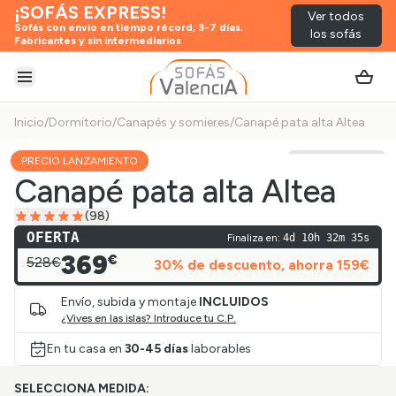
¡SOFÁS EXPRESS!
Ver todos
Sofás con envío en tiempo récord, 3-7 días.
los sofás
Fabricantes y sin intermediarios
Abrir menú
Inicio
/
Dormitorio
/
Canapés y somieres
/
Canapé pata alta Altea
PRECIO LANZAMIENTO
Ver vídeo
Canapé pata alta Altea
(
98
)
OFERTA
Finaliza en:
4d 10h 32m 35s
369
€
528€
30
% de descuento
, ahorra
159
€
Envío, subida y montaje
INCLUIDOS
¿Vives en las islas? Introduce tu C.P.
En tu casa en
30-45 días
laborables
SELECCIONA MEDIDA: