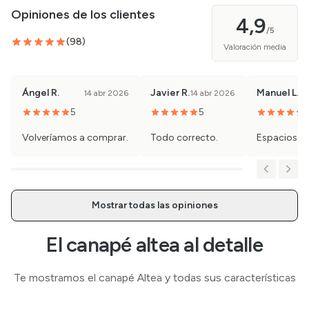
Opiniones de los clientes
4,9
/5
(
98
)
Valoración media
Ángel R.
Javier R.
Manuel L.
14 abr 2026
14 abr 2026
5
5
Volveríamos a comprar.
Todo correcto.
Espacioso y
Mostrar todas las opiniones
El canapé altea al detalle
Te mostramos el canapé Altea y todas sus características