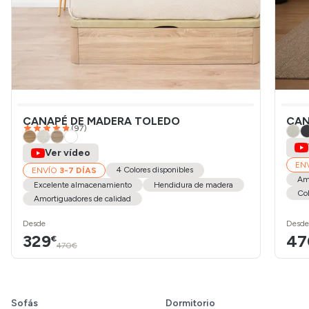
CANAPÉ DE MADERA TOLEDO
CAN
(
97
)
Ver vídeo
EN
4 Colores disponibles
ENVÍO
3-7 DÍAS
Amo
Excelente almacenamiento
Hendidura de madera
Col
Amortiguadores de calidad
Desde
Desde
329
47
€
470€
Sofás
Dormitorio