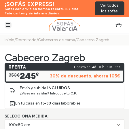
¡SOFÁS EXPRESS!
Ver todos
Sofás con envío en tiempo récord, 3-7 días.
los sofás
Fabricantes y sin intermediarios
Abrir menú
Inicio
/
Dormitorio
/
Cabeceros de cama
/
Cabecero Zagreb
Cabecero Zagreb
OFERTA
Finaliza en:
4d 10h 32m 35s
245
€
350€
30
% de descuento
, ahorra
105
€
Envío y subida
INCLUIDOS
¿Vives en las islas? Introduce tu C.P.
En tu casa en
15-30 días
laborables
SELECCIONA MEDIDA:
100x80 cm