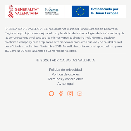
FABRICA SOFAS VALENCIA, S.L. ha sido beneficiaria del Fondo Europeo de Desarrollo
Regional cuyo objetivo es mejorar el uso y la calidad de las tecnologias de la informacion y de
las comunicaciones y el acceso a las mismas y gracias al que ha incluido en su catalogo
colchones, canapes y bases tapizadas, ofreciendo asi productos nuevos y de calidad para el
beneficio de sus clientes. Noviembre 2019. Para ello ha contado con el apoyo del programa
TIC Camaras 2019 de la Camara de Comercio de Valencia.
©
2026
FABRICA SOFAS VALENCIA
Politica de privacidad
Politica de cookies
Terminos y condiciones
Aviso legal
La OFERTA finaliza en:
4d 10h 32m 35s
245
€
Cabecero Zagreb
350€