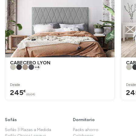
CABECERO LYON
CAB
+
4
Desde
Desde
245
24
€
350€
Sofás
Dormitorio
Sofás 3 Plazas a Medida
Packs ahorro
Sofás Chaise Longue
Colchones