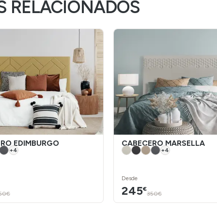
S RELACIONADOS
RO EDIMBURGO
CABECERO MARSELLA
+
4
+
4
Desde
245
€
50€
350€