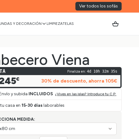
Ver todos los sofás
UNDAS Y DECORACIÓN
LIMPIEZA
TELAS
becero Viena
TA
Finaliza en:
4d 10h 32m 35s
245
€
30
% de descuento
, ahorra
105
€
Envío y subida
INCLUIDOS
¿Vives en las islas? Introduce tu C.P.
 tu casa en
15-30 días
laborables
CCIONA MEDIDA:
x80 cm