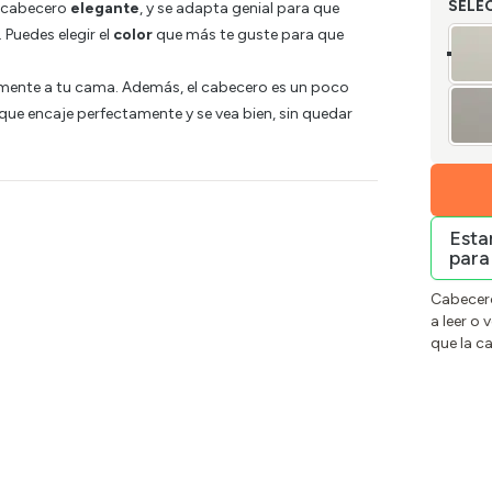
SELE
n cabecero
elegante
, y se adapta genial para que
. Puedes elegir el
color
que más te guste para que
amente a tu cama. Además, el cabecero es un poco
 que encaje perfectamente y se vea bien, sin quedar
Est
para
Cabecero
a leer o 
que la c