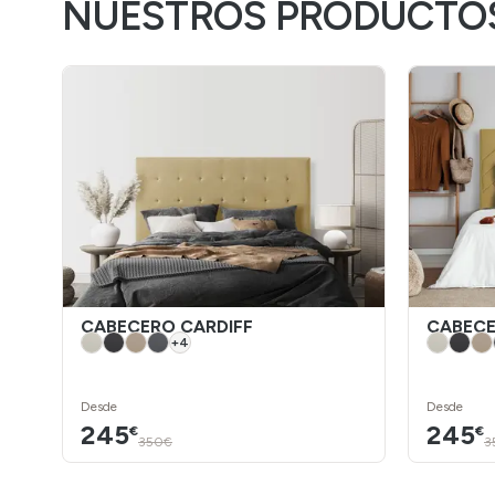
NUESTROS PRODUCTO
CABECERO CARDIFF
CABECE
+
4
Desde
Desde
245
245
€
€
350€
3