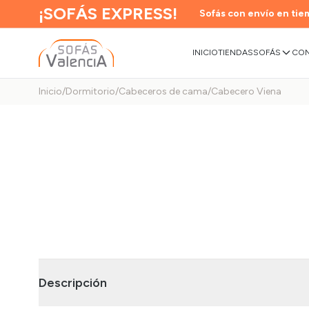
¡SOFÁS EXPRESS!
Sofás con envío en tiem
INICIO
TIENDAS
SOFÁS
CON
Inicio
/
Dormitorio
/
Cabeceros de cama
/
Cabecero Viena
Descripción