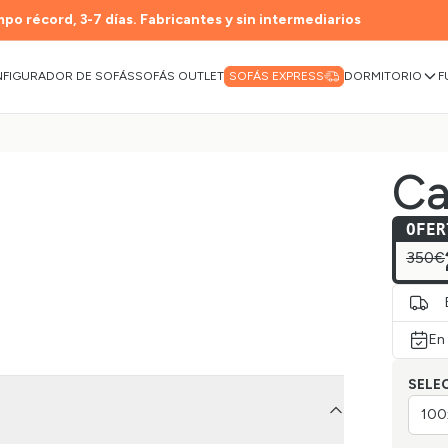
po récord, 3-7 días. Fabricantes y sin intermediarios
FIGURADOR DE SOFÁS
SOFÁS OUTLET
DORMITORIO
F
SOFÁS EXPRESS
Ca
OFER
350€
En
SELE
100