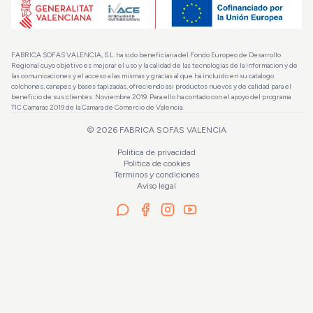
FABRICA SOFAS VALENCIA, S.L. ha sido beneficiaria del Fondo Europeo de Desarrollo
Regional cuyo objetivo es mejorar el uso y la calidad de las tecnologias de la informacion y de
las comunicaciones y el acceso a las mismas y gracias al que ha incluido en su catalogo
colchones, canapes y bases tapizadas, ofreciendo asi productos nuevos y de calidad para el
beneficio de sus clientes. Noviembre 2019. Para ello ha contado con el apoyo del programa
TIC Camaras 2019 de la Camara de Comercio de Valencia.
©
2026
FABRICA SOFAS VALENCIA
Politica de privacidad
Politica de cookies
Terminos y condiciones
Aviso legal
La OFERTA finaliza en:
4d 10h 32m 35s
245
€
Cabecero Viena
350€
Añadir a la cesta