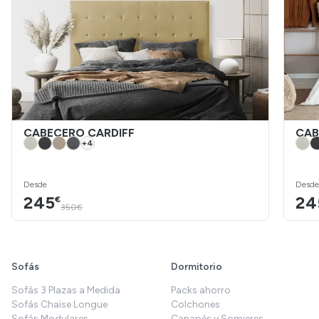
CABECERO CARDIFF
CAB
+
4
Desde
Desde
245
24
€
350€
Sofás
Dormitorio
Sofás 3 Plazas a Medida
Packs ahorro
Sofás Chaise Longue
Colchones
Sofás Modulares
Canapés y Somieres