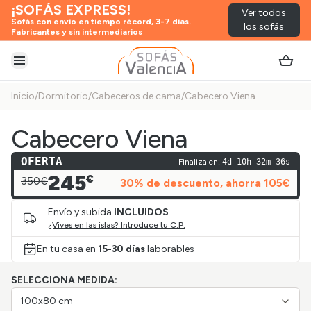
¡SOFÁS EXPRESS!
Ver todos
Sofás con envío en tiempo récord, 3-7 días.
los sofás
Fabricantes y sin intermediarios
Abrir menú
Inicio
/
Dormitorio
/
Cabeceros de cama
/
Cabecero Viena
Cabecero Viena
OFERTA
Finaliza en:
4d 10h 32m 36s
245
€
350€
30
% de descuento
, ahorra
105
€
Envío y subida
INCLUIDOS
¿Vives en las islas? Introduce tu C.P.
En tu casa en
15-30 días
laborables
SELECCIONA MEDIDA:
100x80 cm