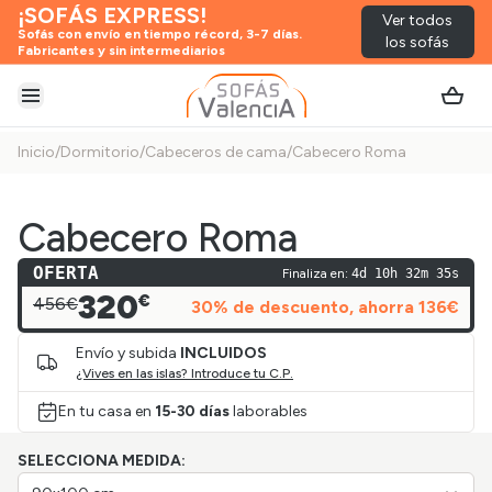
¡SOFÁS EXPRESS!
Ver todos
Sofás con envío en tiempo récord, 3-7 días.
los sofás
Fabricantes y sin intermediarios
Abrir menú
Inicio
/
Dormitorio
/
Cabeceros de cama
/
Cabecero Roma
Cabecero Roma
OFERTA
Finaliza en:
4d 10h 32m 35s
320
€
456€
30
% de descuento
, ahorra
136
€
Envío y subida
INCLUIDOS
¿Vives en las islas? Introduce tu C.P.
En tu casa en
15-30 días
laborables
SELECCIONA MEDIDA: