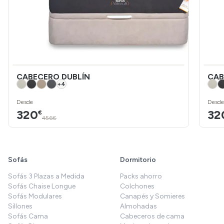
CABECERO DUBLÍN
CAB
+
4
Desde
Desde
320
32
€
456€
Sofás
Dormitorio
Sofás 3 Plazas a Medida
Packs ahorro
Sofás Chaise Longue
Colchones
Sofás Modulares
Canapés y Somieres
Sillones
Almohadas
Sofás Cama
Cabeceros de cama