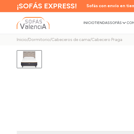
¡SOFÁS EXPRESS!
Sofás con envío en tiem
INICIO
TIENDAS
SOFÁS
CON
Inicio
/
Dormitorio
/
Cabeceros de cama
/
Cabecero Praga