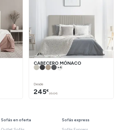
CABECERO MÓNACO
C
+
4
Desde
De
245
2
€
350€
Sofás en oferta
Sofás express
Outlet Sofás
Sofás Express