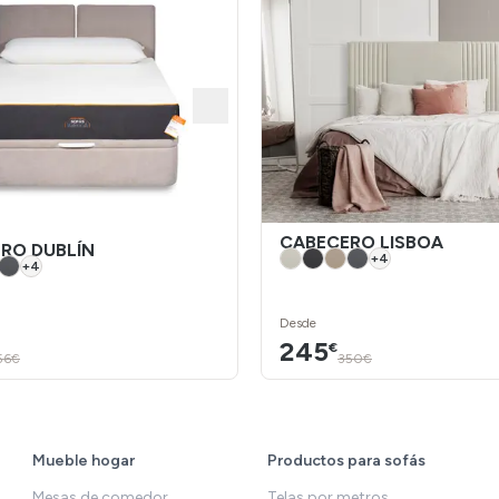
CABECERO LISBOA
RO DUBLÍN
+
4
+
4
Desde
245
€
56€
350€
Mueble hogar
Productos para sofás
Mesas de comedor
Telas por metros