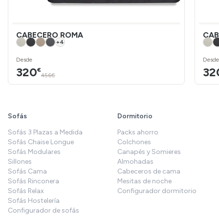
CABECERO ROMA
CAB
+
4
Desde
Desde
320
32
€
456€
Sofás
Dormitorio
Sofás 3 Plazas a Medida
Packs ahorro
Sofás Chaise Longue
Colchones
Sofás Modulares
Canapés y Somieres
Sillones
Almohadas
Sofás Cama
Cabeceros de cama
Sofás Rinconera
Mesitas de noche
Sofás Relax
Configurador dormitorio
Sofás Hostelería
Configurador de sofás