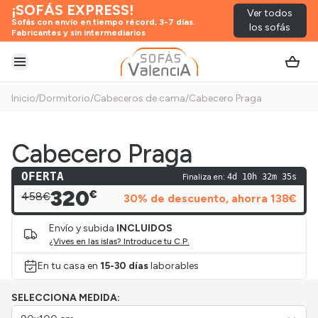
¡SOFÁS EXPRESS!
Ver todos
Sofás con envío en tiempo récord, 3-7 días.
los sofás
Fabricantes y sin intermediarios
Abrir menú
Inicio
/
Dormitorio
/
Cabeceros de cama
/
Cabecero Praga
Cabecero Praga
OFERTA
Finaliza en:
4d 10h 32m 35s
320
€
458€
30
% de descuento
, ahorra
138
€
Envío y subida
INCLUIDOS
¿Vives en las islas? Introduce tu C.P.
En tu casa en
15-30 días
laborables
SELECCIONA MEDIDA: