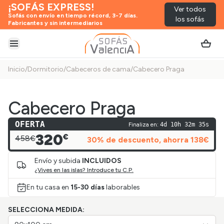
¡SOFÁS EXPRESS!
Ver todos
Sofás con envío en tiempo récord, 3-7 días.
los sofás
Fabricantes y sin intermediarios
Abrir menú
Inicio
/
Dormitorio
/
Cabeceros de cama
/
Cabecero Praga
Cabecero Praga
OFERTA
Finaliza en:
4d 10h 32m 35s
320
€
458€
30
% de descuento
, ahorra
138
€
Envío y subida
INCLUIDOS
¿Vives en las islas? Introduce tu C.P.
En tu casa en
15-30 días
laborables
SELECCIONA MEDIDA: