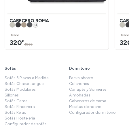
CABECERO ROMA
CAB
+
4
Desde
Desde
320
32
€
456€
Sofás
Dormitorio
Sofás 3 Plazas a Medida
Packs ahorro
Sofás Chaise Longue
Colchones
Sofás Modulares
Canapés y Somieres
Sillones
Almohadas
Sofás Cama
Cabeceros de cama
Sofás Rinconera
Mesitas de noche
Sofás Relax
Configurador dormitorio
Sofás Hostelería
Configurador de sofás