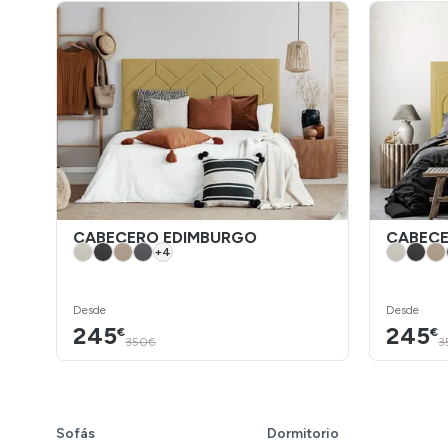
CABECERO EDIMBURGO
CABECE
+
4
Desde
Desde
245
245
€
€
350€
3
Sofás
Dormitorio