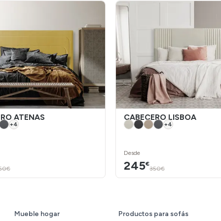
RO ATENAS
CABECERO LISBOA
+
4
+
4
Desde
245
€
50€
350€
Mueble hogar
Productos para sofás