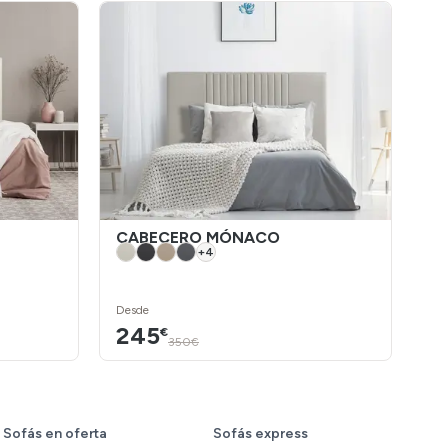
CABECERO MÓNACO
C
+
4
Desde
De
245
2
€
350€
Sofás en oferta
Sofás express