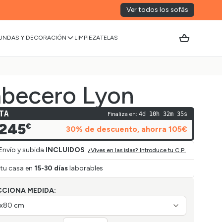
Ver todos los sofás
UNDAS Y DECORACIÓN
LIMPIEZA
TELAS
becero Lyon
TA
Finaliza en:
4d 10h 32m 35s
245
€
30
% de descuento
, ahorra
105
€
Envío y subida
INCLUIDOS
¿Vives en las islas? Introduce tu C.P.
 tu casa en
15-30 días
laborables
CCIONA MEDIDA:
x80 cm