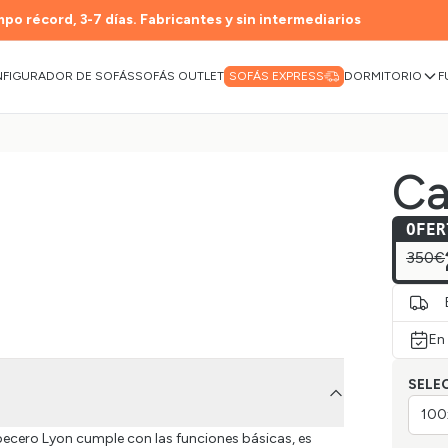
po récord, 3-7 días. Fabricantes y sin intermediarios
FIGURADOR DE SOFÁS
SOFÁS OUTLET
DORMITORIO
F
SOFÁS EXPRESS
Ca
OFER
350€
En
SELE
100
abecero Lyon cumple con las funciones básicas, es