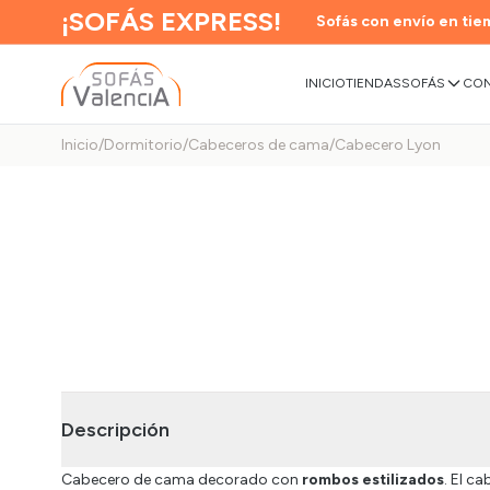
¡SOFÁS EXPRESS!
Sofás con envío en tiem
INICIO
TIENDAS
SOFÁS
CON
Inicio
/
Dormitorio
/
Cabeceros de cama
/
Cabecero Lyon
Descripción
Cabecero de cama decorado con
rombos estilizados
. El c