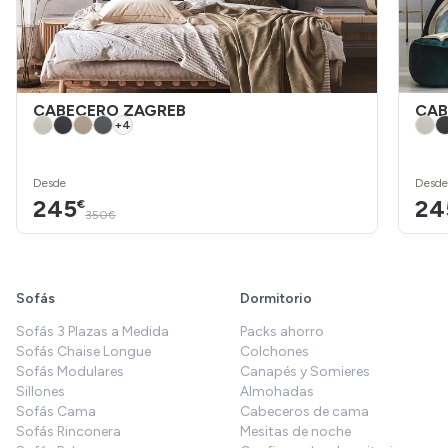
CABECERO ZAGREB
CAB
+
4
Desde
Desde
245
24
€
350€
Sofás
Dormitorio
Sofás 3 Plazas a Medida
Packs ahorro
Sofás Chaise Longue
Colchones
Sofás Modulares
Canapés y Somieres
Sillones
Almohadas
Sofás Cama
Cabeceros de cama
Sofás Rinconera
Mesitas de noche