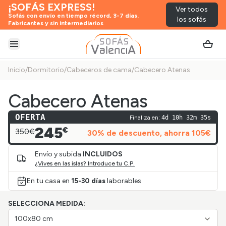
¡SOFÁS EXPRESS!
Ver todos
Sofás con envío en tiempo récord, 3-7 días.
los sofás
Fabricantes y sin intermediarios
Abrir menú
Inicio
/
Dormitorio
/
Cabeceros de cama
/
Cabecero Atenas
Cabecero Atenas
OFERTA
Finaliza en:
4d 10h 32m 35s
245
€
350€
30
% de descuento
, ahorra
105
€
Envío y subida
INCLUIDOS
¿Vives en las islas? Introduce tu C.P.
En tu casa en
15-30 días
laborables
SELECCIONA MEDIDA:
100x80 cm